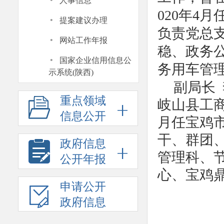
·
人事信息
020年4
·
提案建议办理
负责党总
·
网站工作年报
稳、政务
·
国家企业信用信息公
务用车管
示系统(陕西)
副局长 
重点领域
岐山县工商
信息公开
月任宝鸡
干、群团
政府信息
管理科、
公开年报
心、宝鸡
申请公开
政府信息