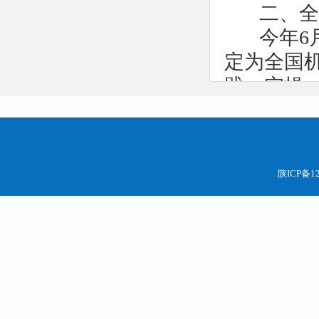
二、全国
今年6月
定为全国
践、实操
程开发等
工作有序
（一）加
陕ICP备12
政府高度
略，作为
小组。市
长，市政
长，市场
宝鸡市全