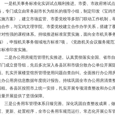
一是机关事务标准化实训试点顺利推进。市委、市政府将试点
略，专门成立由常务副市长为组长的领导小组，制定印发《宝鸡市
实施方案》，建立市场监管、市委党校等多部门联动工作机制，
地合作，与宝鸡文理学院、市委党校建立合作办学关系，搭建了
针对性强的课程体系。持续推进标准宣贯实施，面向全市机关事
编》，申报机关事务领域地方标准7项，《党政机关会议服务规范
方标准印发实施。
二是办公用房规范管理扎实推进。认真贯彻落实全国、省市自
部门成立督导组，先后多次深入各县区和市级分散办公单位开展
题。扎实开展楼堂馆所管理使用问题自查自纠。全面推行办公用房
关办公用房信息数据年度统计报告。持续巩固全市办公用房清查
招租。各县区按照市上统一安排，扎实开展专项清查整改和办公
质量开展提供了坚强保障。
三是公务用车管理体系日臻完善。深化巩固自查整改成果，做
置、更新、处置程序，全市公务用车规范运行。常态化开展公车