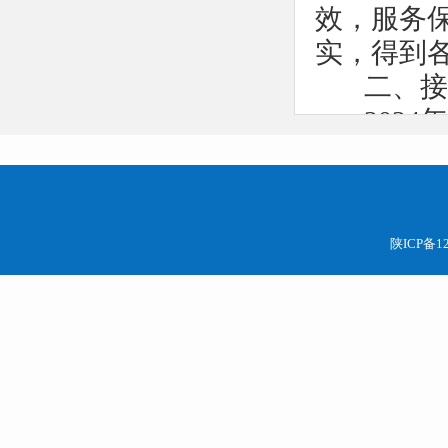
效，
服务
实，
得到
二、接续
2024
时代中国
二十大精
精神，全
陕ICP备12
议和市两
量开展，
新征程、
量。
重点抓好
一要把准