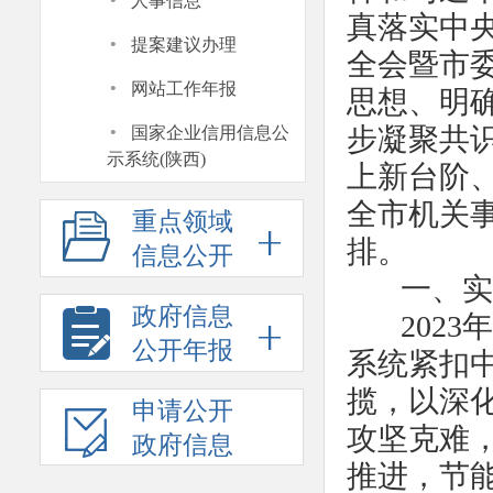
·
人事信息
真落实中
·
提案建议办理
全会暨市
·
网站工作年报
思想、明
·
步凝聚共
国家企业信用信息公
示系统(陕西)
上新台阶、
全市机关
重点领域
排。
信息公开
一、实干
政府信息
2023
公开年报
系统紧扣
揽，以深
申请公开
攻坚克难
政府信息
推进，
节