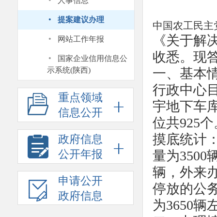
·
人事信息
·
提案建议办理
中国农工民主
·
《关于解
网站工作年报
·
收悉。现
国家企业信用信息公
示系统(陕西)
一、基本
行政中心目
重点领域
宇地下车库
信息公开
位共925
摸底统计：
政府信息
公开年报
量为350
辆，外来办
申请公开
停放的公
政府信息
为3650辆