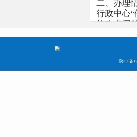
二、办理
行政中心
的热点问
细化办理
享等方式
理，提高
陕ICP备12
装智能停车
环境。邀
行了集中
车57辆；
集中清理，
新模式。
自岗点维持