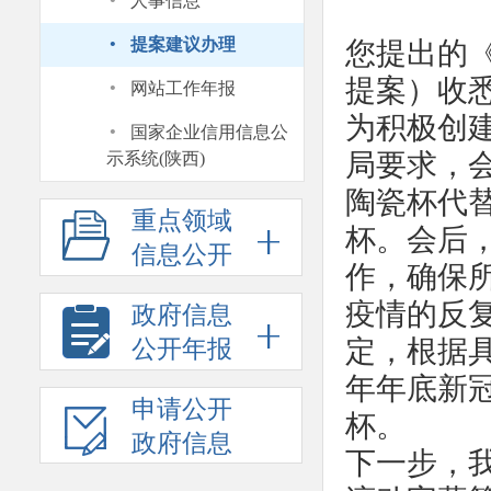
·
人事信息
·
提案建议办理
您提出的《
·
提案）收
网站工作年报
·
为积极创建
国家企业信用信息公
局要求，
示系统(陕西)
陶瓷杯代
重点领域
杯。会后
信息公开
作，确保
疫情的反
政府信息
定，根据
公开年报
年年底新
申请公开
杯。
政府信息
下一步，